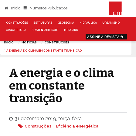
Início
Números Publicados
CONSTRUÇÕES
ESTRUTURAS
GEOTECNIA
HIDRÁULICA
URBANISMO
ARQUITETURA
SUSTENTABILIDADE
MERCADO
ASSINE A REVISTA
INÍCIO
NOTÍCIAS
CONSTRUÇÕES
A ENERGIA E O CLIMA EM CONSTANTE TRANSIÇÃO
A energia e o clima
em constante
transição
31 dezembro 2019, terça-feira
Construções
Eficiência energética