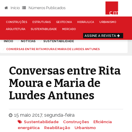
Início
Números Publicados
CONSTRUÇÕES
ESTRUTURAS
GEOTECNIA
HIDRÁULICA
URBANISMO
ARQUITETURA
SUSTENTABILIDADE
MERCADO
ASSINE A REVISTA
INÍCIO
NOTÍCIAS
SUSTENTABILIDADE
CONVERSAS ENTRE RITA MOURA E MARIA DE LURDES ANTUNES
Conversas entre Rita
Moura e Maria de
Lurdes Antunes
15 maio 2017, segunda-feira
Sustentabilidade
Construções
Eficiência
energética
Reabilitação
Urbanismo