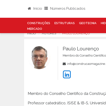
Início
Números Publicados
CONSTRUÇÕES
ESTRUTURAS
GEOTECNIA
HID
MERCADO
INÍCIO
AUTORES
PAULO LOURENÇO
Paulo Lourenço
Membro do Conselho Científic
info@construcaomagazine.
Membro do Conselho Científico da Constru
Professor catedrático, ISISE & IB-S, Univers