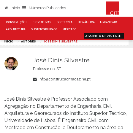
Início
Números Publicados
CONSTRUÇÕES
ESTRUTURAS
GEOTECNIA
HIDRÁULICA
URBANISMO
ARQUITETURA
SUSTENTABILIDADE
MERCADO
ASSINE A REVISTA
INÍCIO
AUTORES
JOSÉ DINIS SILVESTRE
José Dinis Silvestre
Professor no IST
info@construcaomagazine.pt
José Dinis Silvestre é Professor Associado com
Agregação no Departamento de Engenharia Civil,
Arquitetura e Georecursos do Instituto Superior Técnico,
Universidade de Lisboa. É Engenheiro Civil, com
Mestrado em Construção, e Doutoramento na área da