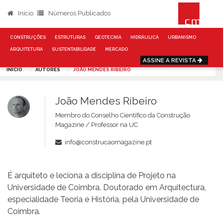
Início
Números Publicados
CONSTRUÇÕES
ESTRUTURAS
GEOTECNIA
HIDRÁULICA
URBANISMO
ARQUITETURA
SUSTENTABILIDADE
MERCADO
ASSINE A REVISTA
INÍCIO
AUTORES
JOÃO MENDES RIBEIRO
João Mendes Ribeiro
Membro do Conselho Científico da Construção
Magazine / Professor na UC
info@construcaomagazine.pt
É arquiteto e leciona a disciplina de Projeto na
Universidade de Coimbra. Doutorado em Arquitectura,
especialidade Teoria e História, pela Universidade de
Coimbra.