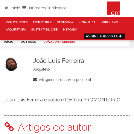
Início
Números Publicados
CONSTRUÇÕES
ESTRUTURAS
GEOTECNIA
HIDRÁULICA
URBANISMO
ARQUITETURA
SUSTENTABILIDADE
MERCADO
ASSINE A REVISTA
INÍCIO
AUTORES
JOÃO LUÍS FERREIRA
João Luís Ferreira
Arquiteto
info@construcaomagazine.pt
João Luís Ferreira é sócio e CEO da PROMONTORIO.
Artigos do autor