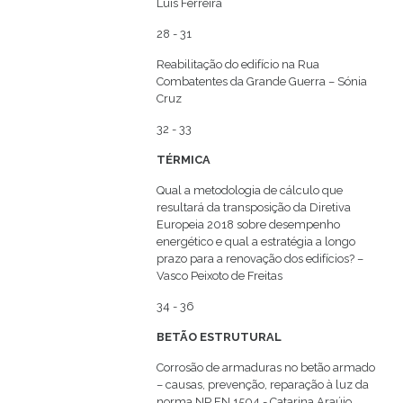
Luís Ferreira
28 - 31
Reabilitação do edifício na Rua
Combatentes da Grande Guerra – Sónia
Cruz
32 - 33
TÉRMICA
Qual a metodologia de cálculo que
resultará da transposição da Diretiva
Europeia 2018 sobre desempenho
energético e qual a estratégia a longo
prazo para a renovação dos edifícios? –
Vasco Peixoto de Freitas
34 - 36
BETÃO ESTRUTURAL
Corrosão de armaduras no betão armado
– causas, prevenção, reparação à luz da
norma NP EN 1504 - Catarina Araújo,