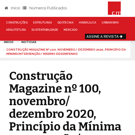
Início
Números Publicados
CONSTRUÇÕES
ESTRUTURAS
GEOTECNIA
HIDRÁULICA
URBANISMO
ARQUITETURA
SUSTENTABILIDADE
MERCADO
ASSINE A REVISTA
INÍCIO
NOTÍCIAS
CONSTRUÇÃO MAGAZINE Nº 100, NOVEMBRO/ DEZEMBRO 2020, PRINCÍPIO DA
MÍNIMA INTERVENÇÃO/ MÁXIMO DESEMPENHO
Construção
Magazine nº 100,
novembro/
dezembro 2020,
Princípio da Mínima