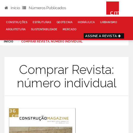
Início
Números Publicados
CONSTRUÇÕES
ESTRUTURAS
GEOTECNIA
HIDRÁULICA
URBANISMO
ARQUITETURA
SUSTENTABILIDADE
MERCADO
ASSINE A REVISTA
INÍCIO
COMPRAR REVISTA, NÚMERO INDIVIDUAL
Comprar Revista:
número individual