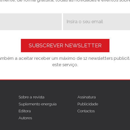
mente, de forma gratuita, todas as novidades e eventos sobre 
SUBSCREVER NEWSLETTER
também a aceitar receber um máximo de 12 newsletters publicitá
este serviço.
Sobre a revista
Assinatura
Suplemento energuia
Publicidade
Editora
Contactos
Autores