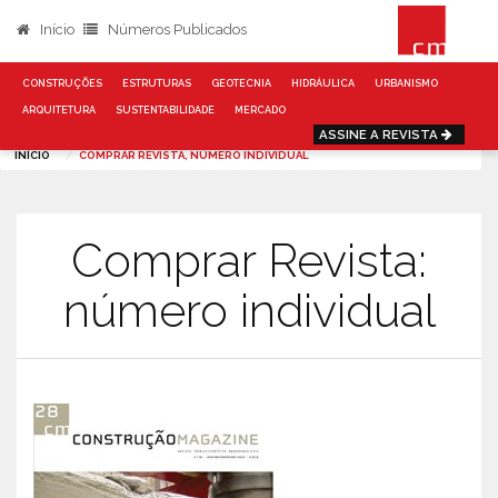
Início
Números Publicados
CONSTRUÇÕES
ESTRUTURAS
GEOTECNIA
HIDRÁULICA
URBANISMO
ARQUITETURA
SUSTENTABILIDADE
MERCADO
ASSINE A REVISTA
INÍCIO
COMPRAR REVISTA, NÚMERO INDIVIDUAL
Comprar Revista:
número individual