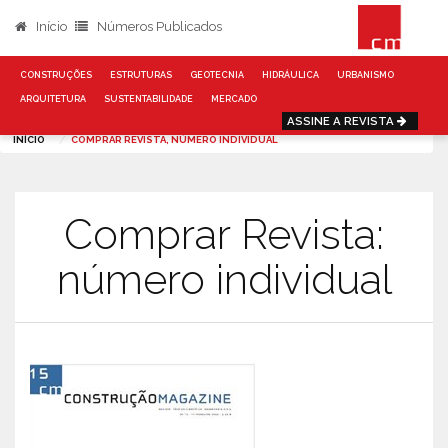
Início
Números Publicados
CONSTRUÇÕES
ESTRUTURAS
GEOTECNIA
HIDRÁULICA
URBANISMO
ARQUITETURA
SUSTENTABILIDADE
MERCADO
ASSINE A REVISTA
INÍCIO
COMPRAR REVISTA, NÚMERO INDIVIDUAL
Comprar Revista:
número individual