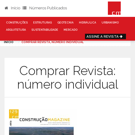
Início
Números Publicados
CONSTRUÇÕES
ESTRUTURAS
GEOTECNIA
HIDRÁULICA
URBANISMO
ARQUITETURA
SUSTENTABILIDADE
MERCADO
ASSINE A REVISTA
INÍCIO
COMPRAR REVISTA, NÚMERO INDIVIDUAL
Comprar Revista:
número individual