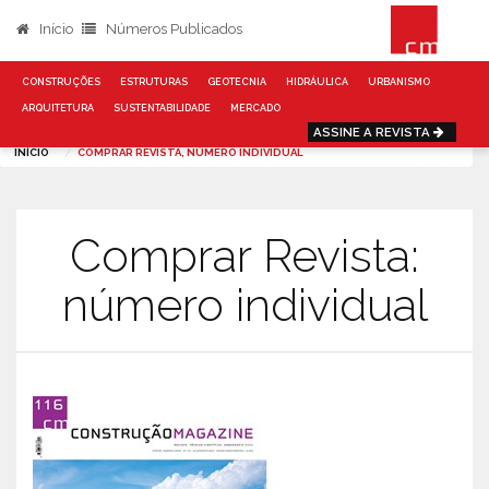
Início
Números Publicados
CONSTRUÇÕES
ESTRUTURAS
GEOTECNIA
HIDRÁULICA
URBANISMO
ARQUITETURA
SUSTENTABILIDADE
MERCADO
ASSINE A REVISTA
INÍCIO
COMPRAR REVISTA, NÚMERO INDIVIDUAL
Comprar Revista:
número individual